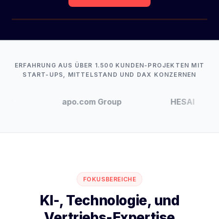
ERFAHRUNG AUS ÜBER 1.500 KUNDEN-PROJEKTEN MIT
START-UPS, MITTELSTAND UND DAX KONZERNEN
apo.com Group
HESAI
Beari
Alexander Weltzsch & Dennis Hilger
—
Ihre B2B-
Transformation-Partner
FOKUSBEREICHE
KI-, Technologie, und
Vertriebs-Expertise