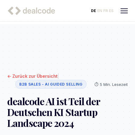
DE
EN
FR
ES
|
←
Zurück zur Übersicht
⏱️
5 Min. Lesezeit
B2B SALES - AI GUIDED SELLING
dealcode AI ist Teil der
Deutschen KI Startup
Landscape 2024