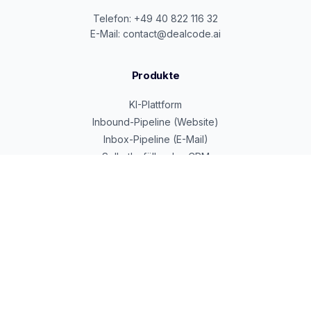
Telefon: +49 40 822 116 32
E-Mail: contact@dealcode.ai
Produkte
KI-Plattform
Inbound-Pipeline (Website)
Inbox-Pipeline (E-Mail)
Selbstbefüllendes CRM
Google Cloud Partner
Beratung & Services
KI-Transformation
Alexander Weltzsch
Dennis Hilger
Premium Services