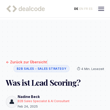
DE
EN
FR
ES
|
←
Zurück zur Übersicht
⏱️
4 Min. Lesezeit
B2B SALES - SALES STRATEGY
Was ist Lead Scoring?
Nadine Beck
👤
B2B Sales Specialist & AI Consultant
Feb 24, 2025