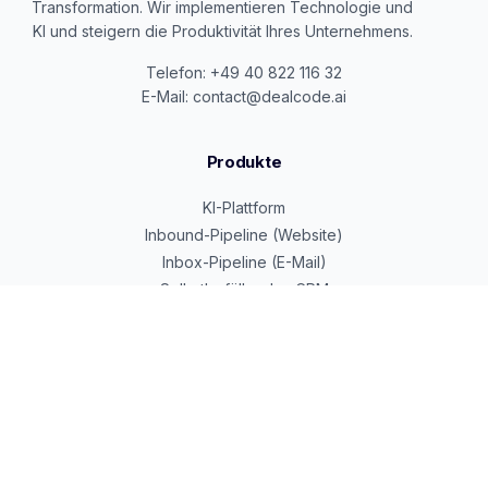
Transformation. Wir implementieren Technologie und
KI und steigern die Produktivität Ihres Unternehmens.
Telefon: +49 40 822 116 32
E-Mail: contact@dealcode.ai
Produkte
KI-Plattform
Inbound-Pipeline (Website)
Inbox-Pipeline (E-Mail)
Selbstbefüllendes CRM
Google Cloud Partner
Beratung & Services
KI-Transformation
Alexander Weltzsch
Dennis Hilger