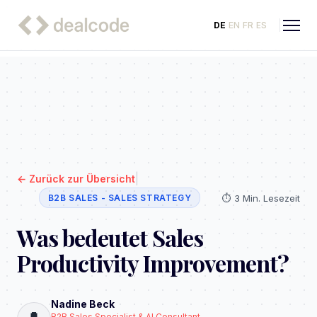
DE
EN
FR
ES
|
←
Zurück zur Übersicht
⏱️
3 Min. Lesezeit
B2B SALES - SALES STRATEGY
Was bedeutet Sales
Productivity Improvement?
Nadine Beck
B2B Sales Specialist & AI Consultant