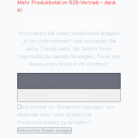
Mehr Produktivität im B2B-Vertrieb – dank
KI
Schließen Sie sich über 2.500
Experten und Entscheidern an.
Abonnieren Sie unser kostenloses Magazin
„KI im Unternehmen“ und verpassen Sie
keine Trends mehr. Wir liefern Ihnen
regelmäßig die besten Strategien, Tools und
Ressourcen direkt in Ihr Postfach.
Kostenlos abonnieren
Ich stimme zu, Benachrichtigungen von
dealcode über neue Artikel und
Produktneuheiten zu erhalten.*
Datenschutz-Details anzeigen