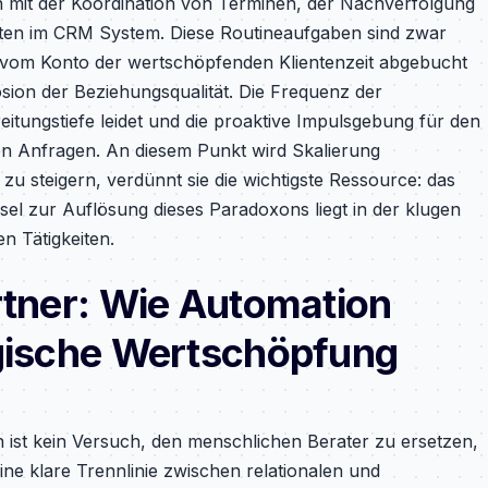
 mit der Koordination von Terminen, der Nachverfolgung
ten im CRM System. Diese Routineaufgaben sind zwar
ekt vom Konto der wertschöpfenden Klientenzeit abgebucht
osion der Beziehungsqualität. Die Frequenz der
itungstiefe leidet und die proaktive Impulsgebung für den
on Anfragen. An diesem Punkt wird Skalierung
u steigern, verdünnt sie die wichtigste Ressource: das
el zur Auflösung dieses Paradoxons liegt in der klugen
n Tätigkeiten.
rtner: Wie Automation
egische Wertschöpfung
n ist kein Versuch, den menschlichen Berater zu ersetzen,
ne klare Trennlinie zwischen relationalen und