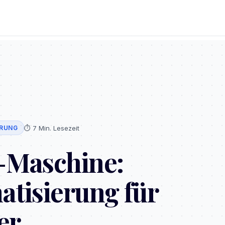
⏱️
7 Min. Lesezeit
ERUNG
-Maschine:
atisierung für
er