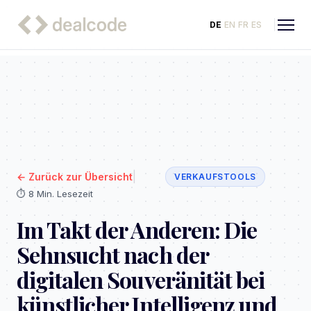
DE
EN
FR
ES
|
←
Zurück zur Übersicht
VERKAUFSTOOLS
⏱️
8 Min. Lesezeit
Im Takt der Anderen: Die
Sehnsucht nach der
digitalen Souveränität bei
künstlicher Intelligenz und