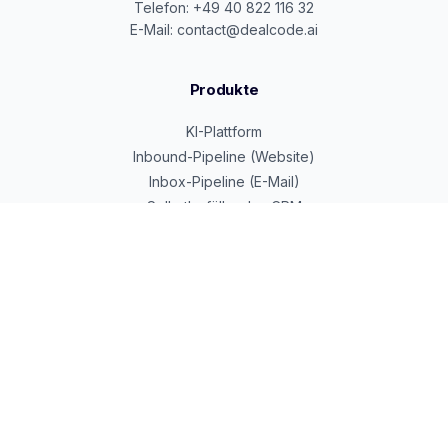
Telefon: +49 40 822 116 32
E-Mail: contact@dealcode.ai
Produkte
KI-Plattform
Inbound-Pipeline (Website)
Inbox-Pipeline (E-Mail)
Selbstbefüllendes CRM
Google Cloud Partner
Beratung & Services
KI-Transformation
Alexander Weltzsch
Dennis Hilger
Premium Services
Preise