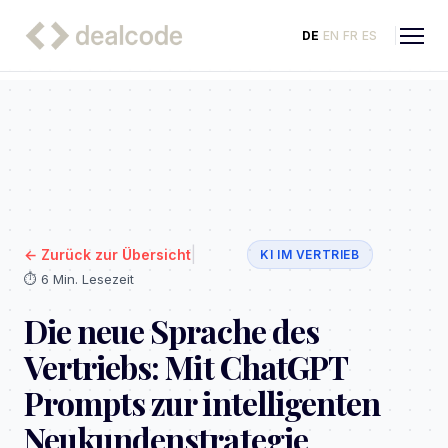
DE
EN
FR
ES
|
←
Zurück zur Übersicht
KI IM VERTRIEB
⏱️
6 Min. Lesezeit
Die neue Sprache des
Vertriebs: Mit ChatGPT
Prompts zur intelligenten
Neukundenstrategie