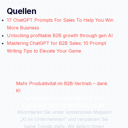
Quellen
17 ChatGPT Prompts For Sales To Help You Win
More Business
Unlocking profitable B2B growth through gen AI
Mastering ChatGPT for B2B Sales: 10 Prompt
Writing Tips to Elevate Your Game
Mehr Produktivität im B2B-Vertrieb – dank
KI
Schließen Sie sich über 2.500
Experten und Entscheidern an.
Abonnieren Sie unser kostenloses Magazin
„KI im Unternehmen“ und verpassen Sie
keine Trends mehr. Wir liefern Ihnen