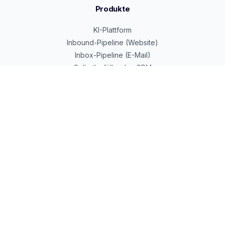
Produkte
KI-Plattform
Inbound-Pipeline (Website)
Inbox-Pipeline (E-Mail)
Selbstbefüllendes CRM
Google Cloud Partner
Beratung & Services
KI-Transformation
Alexander Weltzsch
Dennis Hilger
Premium Services
Preise
Ressourcen