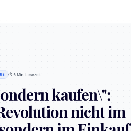
⏱️
6 Min. Lesezeit
IE
sondern kaufen\":
evolution nicht im
 sondern im Einkauf