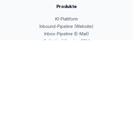
Produkte
KI-Plattform
Inbound-Pipeline (Website)
Inbox-Pipeline (E-Mail)
Selbstbefüllendes CRM
Google Cloud Partner
Beratung & Services
KI-Transformation
Alexander Weltzsch
Dennis Hilger
Premium Services
Preise
Ressourcen