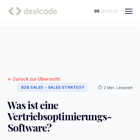
DE
EN
FR
ES
|
←
Zurück zur Übersicht
⏱️
2 Min. Lesezeit
B2B SALES - SALES STRATEGY
Was ist eine
Vertriebsoptimierungs-
Software?